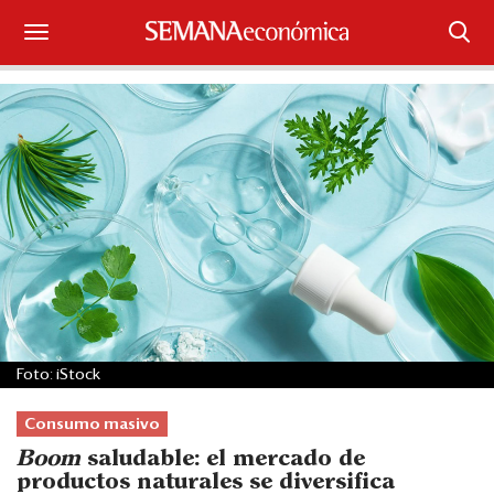
Suscríbase
Iniciar sesión
Portada
¿Qué está pasando?
Sectores y Empresas
Management
Foto: iStock
Economía y Finanzas
Consumo masivo
Legal y Política
Boom
saludable: el mercado de
productos naturales se diversifica