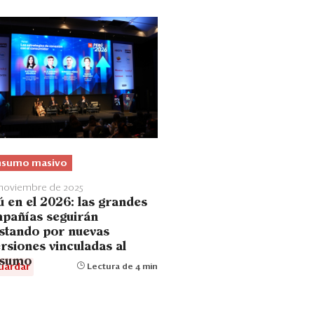
sumo masivo
 noviembre de 2025
ú en el 2026: las grandes
pañías seguirán
stando por nuevas
rsiones vinculadas al
sumo
uardar
Lectura de 4 min