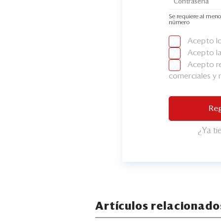
Se requiere al meno
número
Acepto l
Acepto l
Acepto re
comerciales y
Reg
¿Ya t
Artículos relacionado