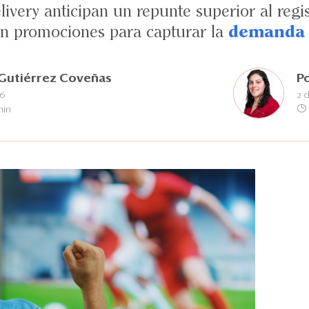
livery anticipan un repunte superior al regi
an promociones para capturar la
demanda 
 Gutiérrez Coveñas
P
26
2 
min