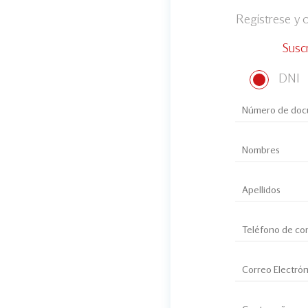
Regístrese y
Susc
DNI