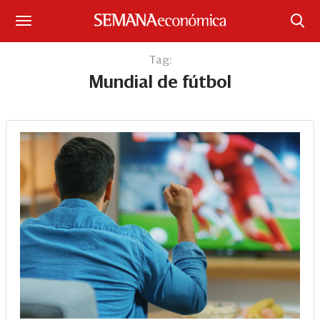
Suscríbase
Tag:
Mundial de fútbol
Iniciar sesión
Portada
¿Qué está pasando?
Sectores y Empresas
Management
Economía y Finanzas
Legal y Política