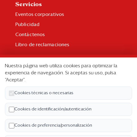
Servicios
Eventos corporativos
Publicidad
Contáctenos
Libro de reclamaciones
Suscripción
Nuestra página web utiliza cookies para optimizar la
Suscripción individual
experiencia de navegación. Si aceptas su uso, pulsa
“Aceptar”.
Paquetes corporativos
Edición Impresa
Cookies técnicas o necesarias
Nosotros
Cookies de identificación/autenticación
Quiénes somos
Cookies de preferencia/personalización
Código de ética
Términos y Condiciones