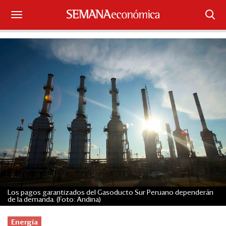
Suscríbase
Iniciar sesión
Portada
¿Qué está pasando?
Sectores y Empresas
Management
Economía y Finanzas
Los pagos garantizados del Gasoducto Sur Peruano dependerán
de la demanda. (Foto: Andina)
Legal y Política
Energía