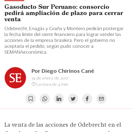
Eventos
Gasoducto Sur Peruano: consorcio
pedirá ampliación de plazo para cerrar
Blogs
venta
Ranking CEO
Odebrecht, Enagás y Graña y Montero pedirán postergar
la fecha límite del cierre financiero para lograr vender las
acciones de la empresa brasilera. Pero el gobierno no
Edición Impresa
aceptaría el pedido, según pudo conocer a
SEMANAeconómica.
Por
Diego Chirinos Cané
19 de enero de 2017
Lectura de 4 min
La venta de las acciones de Odebrecht en el