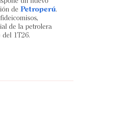
dispone un nuevo
ción de
Petroperú
.
fideicomisos,
ial de la petrolera
e del 1T26.