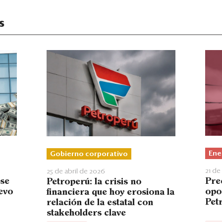
s
Ene
Gobierno corporativo
21 de
25 de abril de 2026
Prec
 se
Petroperú: la crisis no
opo
evo
financiera que hoy erosiona la
Pet
relación de la estatal con
stakeholders clave