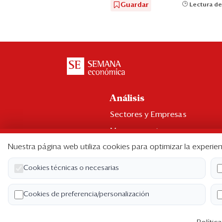
Guardar
Lectura de
Análisis
Sectores y Empresas
Management
Nuestra página web utiliza cookies para optimizar la experien
Economía y Finanzas
Legal y Política
Cookies técnicas o necesarias
Ranking CEO
Cookies de preferencia/personalización
Blogs