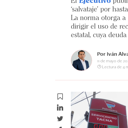
El
Ejecutivo
publi
‘salvataje’ por has
La norma otorga a
dirigir el uso de re
estatal, cuya deuda
Por
Iván Al
11 de mayo de 2
Lectura de 4 