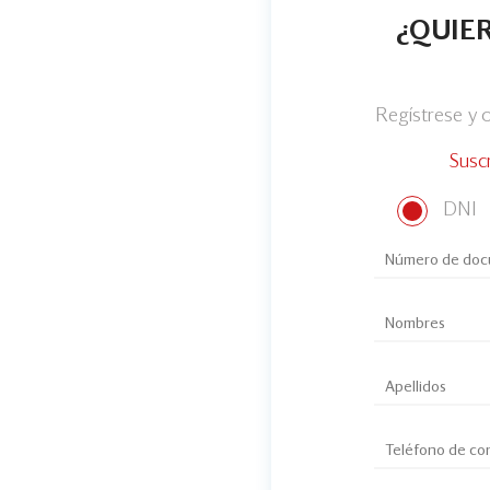
¿QUIER
Regístrese y
Susc
DNI