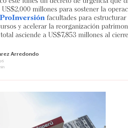
có este lunes un decreto de urgencia que 
ta US$2,000 millones para sostener la opera
ProInversión
facultades para estructurar 
cursos y acelerar la reorganización patrimon
 total asciende a US$
7,853
millones al cierr
varez Arredondo
026
min