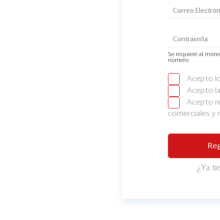
Se requiere al meno
número
Acepto l
Acepto l
Acepto re
comerciales y
Reg
¿Ya t