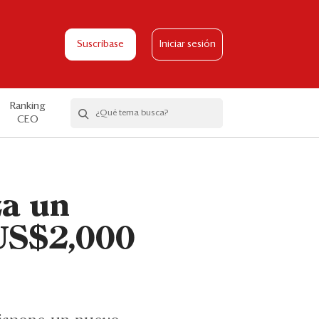
Suscríbase
Iniciar sesión
Ranking
CEO
za un
 US$2,000