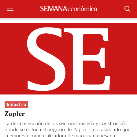
Suscríbase
Iniciar sesión
Portada
¿Qué está pasando?
Sectores y Empresas
Management
Industria
Economía y Finanzas
Zapler
Legal y Política
La desaceleración de los sectores minería y construcción,
donde se enfoca el negocio de Zapler, ha ocasionado que
la empresa comercializadora de maquinaria pesada