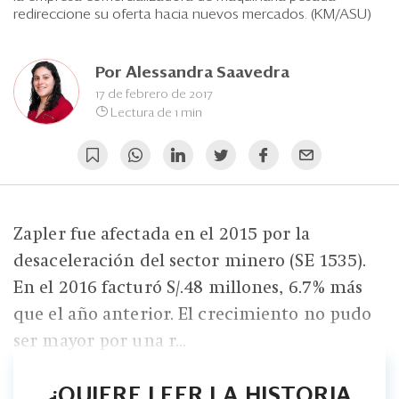
Eventos
redireccione su oferta hacia nuevos mercados. (KM/ASU)
Blogs
Por
Alessandra Saavedra
Ranking CEO
17 de febrero de 2017
Lectura de 1 min
Edición Impresa
Zapler fue afectada en el 2015 por la
desaceleración del sector minero (SE 1535).
En el 2016 facturó S/.48 millones, 6.7% más
que el año anterior. El crecimiento no pudo
ser mayor por una r...
¿QUIERE LEER LA HISTORIA