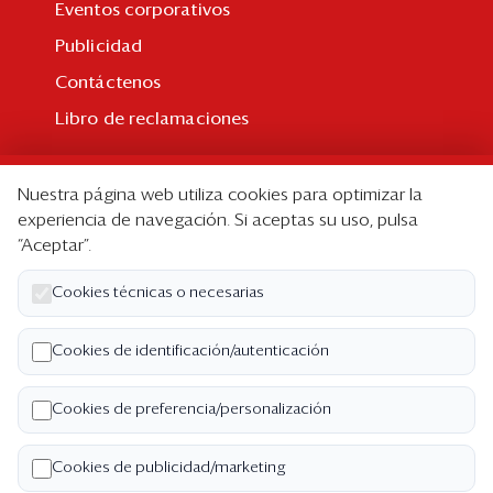
Eventos corporativos
Publicidad
Contáctenos
Libro de reclamaciones
Suscripción
Nuestra página web utiliza cookies para optimizar la
Suscripción individual
experiencia de navegación. Si aceptas su uso, pulsa
“Aceptar”.
Paquetes corporativos
Edición Impresa
Cookies técnicas o necesarias
Nosotros
Cookies de identificación/autenticación
Quiénes somos
Cookies de preferencia/personalización
Código de ética
Términos y Condiciones
Cookies de publicidad/marketing
Política de Privacidad