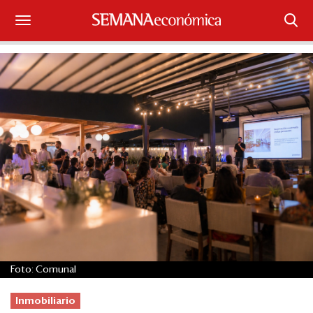
Suscríbase
Iniciar sesión
Portada
¿Qué está pasando?
Sectores y Empresas
Management
Economía y Finanzas
Foto: Comunal
Legal y Política
Inmobiliario