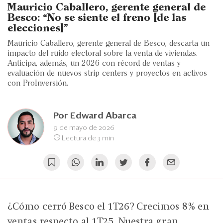
Eventos
Mauricio Caballero, gerente general de
Besco: “No se siente el freno [de las
Blogs
elecciones]”
Mauricio Caballero, gerente general de Besco, descarta un
Ranking CEO
impacto del ruido electoral sobre la venta de viviendas.
Anticipa, además, un 2026 con récord de ventas y
Edición Impresa
evaluación de nuevos strip centers y proyectos en activos
con ProInversión.
Por
Edward Abarca
9 de mayo de 2026
Lectura de 3 min
¿Cómo cerró Besco el 1T26? Crecimos 8% en
ventas respecto al 1T25. Nuestra gran