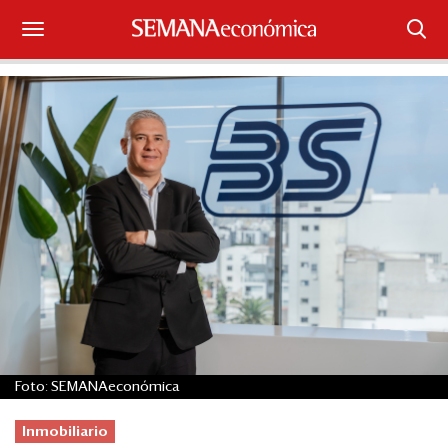
Suscríbase
Iniciar sesión
Portada
¿Qué está pasando?
Sectores y Empresas
Management
Economía y Finanzas
Foto: SEMANAeconómica
Legal y Política
Inmobiliario