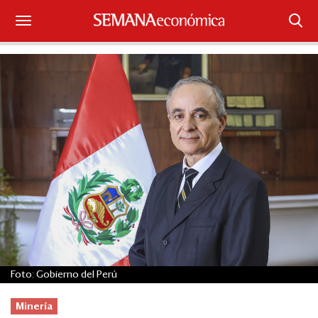
Suscríbase
Iniciar sesión
Portada
¿Qué está pasando?
Sectores y Empresas
Management
Economía y Finanzas
Foto: Gobierno del Perú
Legal y Política
Minería