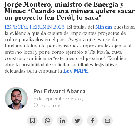
Eventos
Jorge Montero, ministro de Energía y
Minas: “Cuando una minera quiere sacar
Blogs
un proyecto [en Perú], lo saca”
ESPECIAL PERUMIN 2025
. El titular del
Minem
cuestiona
Ranking CEO
la evidencia que da cuenta de importantes proyectos de
cobre paralizados en el país. Asegura que eso se da
Edición Impresa
fundamentalmente por decisiones empresariales ajenas al
entorno local y pone como ejemplo a Tía María, cuya
construcción iniciaría “este mes o el próximo”. También
abre la posibilidad de solicitar facultades legislativas
delegadas para empujar la
Ley MAPE
.
Por
Edward Abarca
6 de septiembre de 2025
Lectura de 11 min