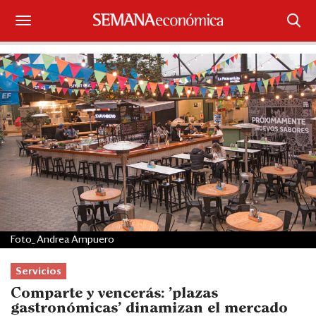
Suscríbase
Iniciar sesión
Portada
¿Qué está pasando?
Sectores y Empresas
Management
Foto_ Andrea Ampuero
Economía y Finanzas
Servicios
Legal y Política
Comparte y vencerás: 'plazas
gastronómicas' dinamizan el mercado