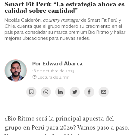
Eventos
Smart Fit Perú: “La estrategia ahora es
calidad sobre cantidad”
Blogs
Nicolás Calderón,
country manager
de Smart Fit Perú y
Chile, cuenta que el grupo moderó su crecimiento en el
Ranking CEO
país para consolidar su marca premium Bio Ritmo y hallar
mejores ubicaciones para nuevas sedes.
Edición Impresa
Por
Edward Abarca
18 de octubre de 2025
Lectura de 4 min
¿Bio Ritmo será la principal apuesta del
grupo en Perú para 2026? Vamos paso a paso.