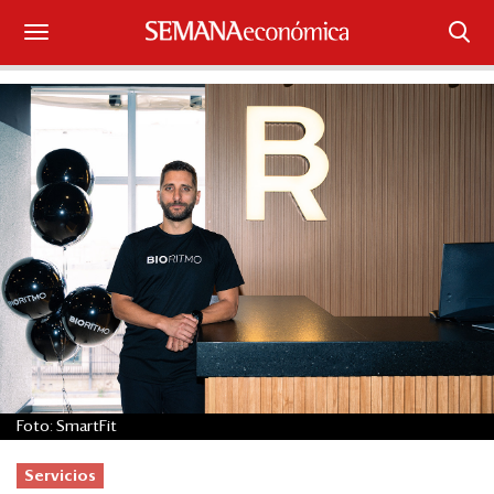
Suscríbase
Iniciar sesión
Portada
¿Qué está pasando?
Sectores y Empresas
Management
Economía y Finanzas
Foto: SmartFit
Legal y Política
Servicios