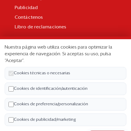
Publicidad
Contáctenos
Libro de reclamaciones
Suscripción
Nuestra página web utiliza cookies para optimizar la
Suscripción individual
experiencia de navegación. Si aceptas su uso, pulsa
“Aceptar”.
Paquetes corporativos
Edición Impresa
Cookies técnicas o necesarias
Nosotros
Cookies de identificación/autenticación
Quiénes somos
Cookies de preferencia/personalización
Código de ética
Términos y Condiciones
Cookies de publicidad/marketing
Política de Privacidad