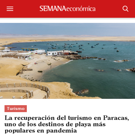
Suscríbase
Iniciar sesión
Portada
¿Qué está pasando?
Sectores y Empresas
Management
Economía y Finanzas
Turismo
La recuperación del turismo en Paracas,
Legal y Política
uno de los destinos de playa más
populares en pandemia