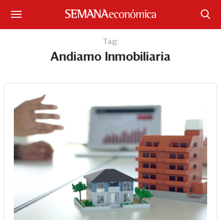
Suscríbase
Tag:
Andiamo Inmobiliaria
Iniciar sesión
Portada
¿Qué está pasando?
Sectores y Empresas
Management
Economía y Finanzas
Legal y Política