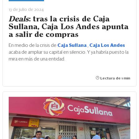
Eventos
13 de julio de 2024
Blogs
Deals
: tras la crisis de Caja
Sullana, Caja Los Andes apunta
Ranking CEO
a salir de compras
Edición Impresa
En medio de la crisis de
Caja Sullana
,
Caja Los Andes
acaba de ampliar su capital en silencio. Y ya habría puesto la
mira en más de una entidad.
Lectura de 1 min