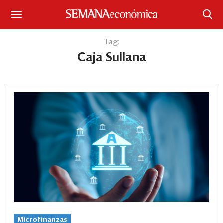
Suscríbase
Tag:
Caja Sullana
Iniciar sesión
Portada
¿Qué está pasando?
Sectores y Empresas
Management
Economía y Finanzas
Legal y Política
Microfinanzas