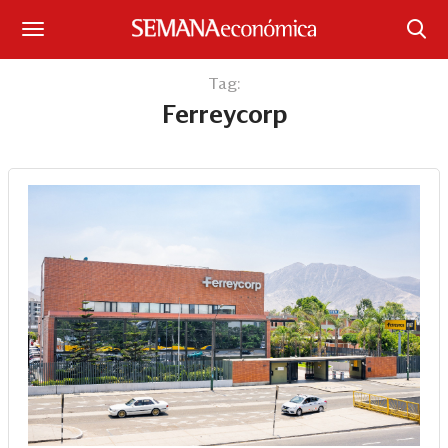
Suscríbase
Tag:
Ferreycorp
Iniciar sesión
Portada
¿Qué está pasando?
Sectores y Empresas
Management
Economía y Finanzas
Legal y Política