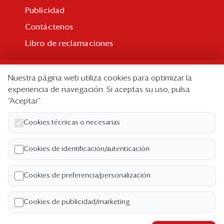
Publicidad
Contáctenos
Libro de reclamaciones
Suscripción
Nuestra página web utiliza cookies para optimizar la
Suscripción individual
experiencia de navegación. Si aceptas su uso, pulsa
“Aceptar”.
Paquetes corporativos
Edición Impresa
Cookies técnicas o necesarias
Nosotros
Cookies de identificación/autenticación
Quiénes somos
Cookies de preferencia/personalización
Código de ética
Términos y Condiciones
Cookies de publicidad/marketing
Política de Privacidad