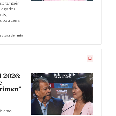
puso también
olegiados
emás,
s para cerrar
ectura de 1 min
l 2026:
e
crimen”
obierno,