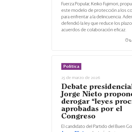
Fuerza Popular, Keiko Fujimori, pro
este modelo de protección a los c
para enfrentar a la delincuencia. Ad
defendió la ley que reduce los plazo
acuerdos de colaboración eficaz.
L
Política
25 de marzo de 2026
Debate presidencia
Jorge Nieto propon
derogar “leyes pro
aprobadas por el
Congreso
El candidato del Partido del Buen G