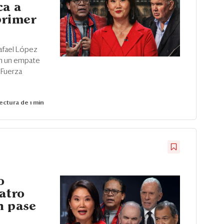
ca a
primer
afael López
en un empate
 Fuerza
ectura de 1 min
o
uatro
n pase