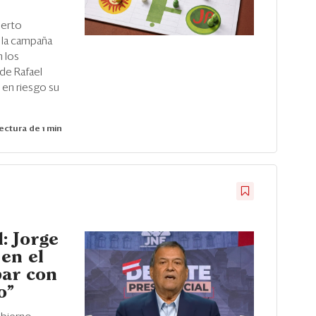
berto
e la campaña
n los
de Rafael
 en riesgo su
ectura de 1 min
: Jorge
en el
bar con
o”