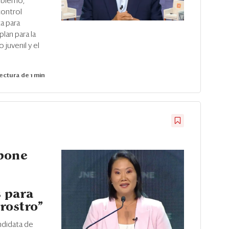
obierno,
control
a para
lan para la
 juvenil y el
ectura de 1 min
opone
 para
 rostro”
andidata de