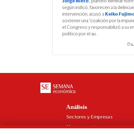
Jorge Nieto
, planteó eliminar nor
según indicó, favorecen a la delincue
intervención, acusó a
Keiko Fujim
sostener una “coalición por la impu
el Congreso y responsabilizó a su 
político por el au...
L
Análisis
Sectores y Empresas
Management