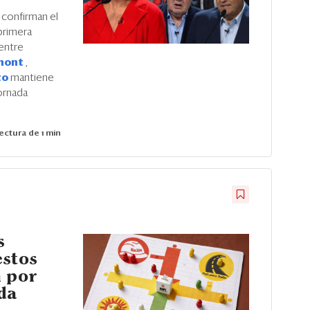
confirman el
 primera
entre
lmont
,
to
mantiene
jornada
ectura de 1 min
s
estos
n por
da