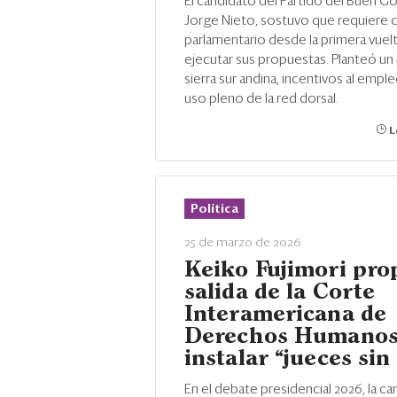
El candidato del Partido del Buen G
Jorge Nieto, sostuvo que requiere 
parlamentario desde la primera vuelt
ejecutar sus propuestas. Planteó un p
sierra sur andina, incentivos al empleo
uso pleno de la red dorsal.
L
Política
25 de marzo de 2026
Keiko Fujimori pr
salida de la Corte
Interamericana de
Derechos Humanos
instalar “jueces sin
En el debate presidencial 2026, la c