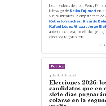
Los sondeos de Ipsos Perú y Datum 
liderazgo de
Keiko Fujimori
en la
vuelta, mientras un empate técnico 
Roberto Sánchez
,
Ricardo Be
Rafael López Aliaga
y
Jorge Nie
abierta la carrera por el balotaje. La 
electoral registró retr...
L
Política
4 de abril de 2026
Elecciones 2026: lo
candidatos que en 
siete días pugnará
colarse en la segun