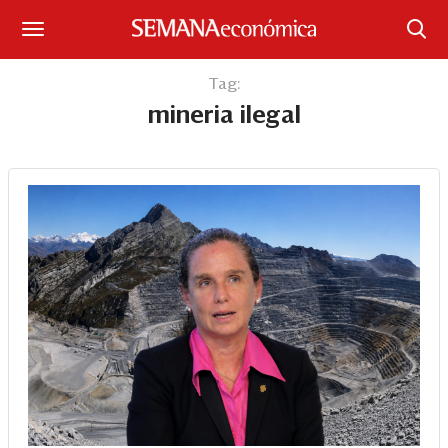
Suscríbase
Tag:
mineria ilegal
Iniciar sesión
Portada
¿Qué está pasando?
Sectores y Empresas
Management
Economía y Finanzas
Legal y Política