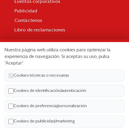
Eventos corporativos
Publicidad
Contáctenos
Libro de reclamaciones
Suscripción
Nuestra página web utiliza cookies para optimizar la
Suscripción individual
experiencia de navegación. Si aceptas su uso, pulsa
“Aceptar”.
Paquetes corporativos
Edición Impresa
Cookies técnicas o necesarias
Nosotros
Cookies de identificación/autenticación
Quiénes somos
Cookies de preferencia/personalización
Código de ética
Términos y Condiciones
Cookies de publicidad/marketing
Política de Privacidad