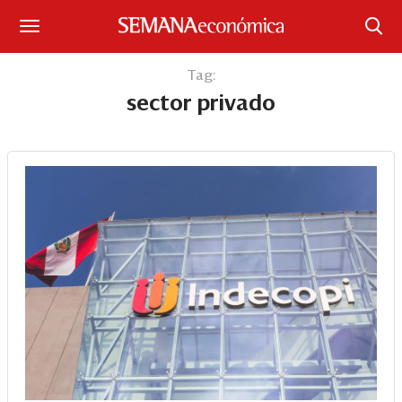
Suscríbase
Tag:
sector privado
Iniciar sesión
Portada
¿Qué está pasando?
Sectores y Empresas
Management
Economía y Finanzas
Legal y Política