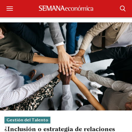
Suscríbase
Iniciar sesión
Portada
¿Qué está pasando?
Sectores y Empresas
Management
Economía y Finanzas
Legal y Política
Gestión del Talento
¿Inclusión o estrategia de relaciones