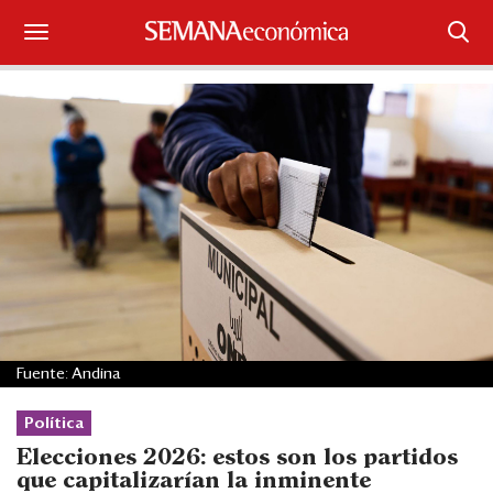
Suscríbase
Iniciar sesión
Portada
¿Qué está pasando?
Sectores y Empresas
Management
Fuente: Andina
Economía y Finanzas
Política
Legal y Política
Elecciones 2026: estos son los partidos
que capitalizarían la inminente