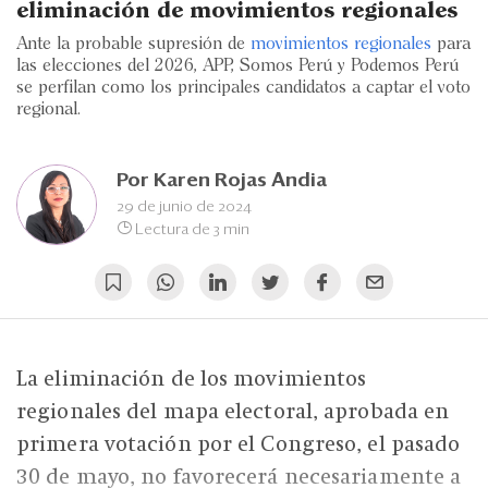
Eventos
eliminación de movimientos regionales
Ante la probable supresión de
movimientos regionales
para
Blogs
las elecciones del 2026, APP, Somos Perú y Podemos Perú
se perfilan como los principales candidatos a captar el voto
Ranking CEO
regional.
Edición Impresa
Por
Karen Rojas Andia
29 de junio de 2024
Lectura de 3 min
La eliminación de los movimientos
regionales del mapa electoral, aprobada en
primera votación por el Congreso, el pasado
30 de mayo, no favorecerá necesariamente a