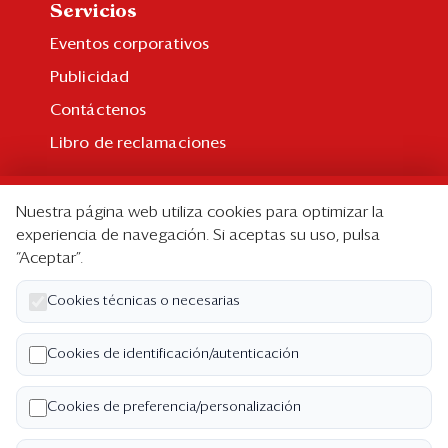
Servicios
Eventos corporativos
Publicidad
Contáctenos
Libro de reclamaciones
Suscripción
Nuestra página web utiliza cookies para optimizar la
Suscripción individual
experiencia de navegación. Si aceptas su uso, pulsa
“Aceptar”.
Paquetes corporativos
Edición Impresa
Cookies técnicas o necesarias
Nosotros
Cookies de identificación/autenticación
Quiénes somos
Cookies de preferencia/personalización
Código de ética
Términos y Condiciones