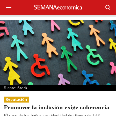
Suscríbase
Iniciar sesión
Portada
¿Qué está pasando?
Sectores y Empresas
Management
Fuente: iStock
Economía y Finanzas
Reputación
Legal y Política
Promover la inclusión exige coherencia
El caso de los baños con identidad de género de LAP