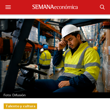
Suscríbase
Iniciar sesión
Portada
¿Qué está pasando?
Sectores y Empresas
Management
Economía y Finanzas
Foto: Difusión
Legal y Política
Talento y cultura