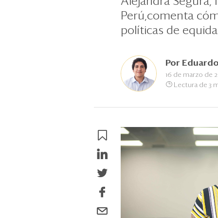
Alejandra Segura, 
Perú,comenta cómo
políticas de equid
Por
Eduardo
16 de marzo de 
Lectura de 3 