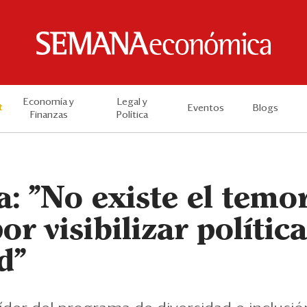
Economía y
Legal y
t
Eventos
Blogs
Finanzas
Política
a: "No existe el temo
or visibilizar polític
d"