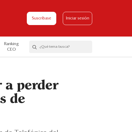
Suscríbase
Iniciar sesión
Ranking
CEO
r a perder
as de