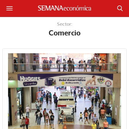
Suscríbase
Sector:
Comercio
Iniciar sesión
Portada
¿Qué está pasando?
Sectores y Empresas
Management
Economía y Finanzas
Legal y Política