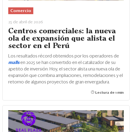
Eventos
Comercio
Blogs
25 de abril de 2026
Ranking CEO
Centros comerciales: la nueva
ola de expansión que alista el
Edición Impresa
sector en el Perú
Los resultados récord obtenidos por los operadores de
malls
en 2025 se han convertido en el catalizador de su
apetito de inversión. Hoy, el sector alista una nueva ola de
expansión que combina ampliaciones, remodelaciones y el
retorno de algunos proyectos de gran envergadura.
Lectura de 1 min