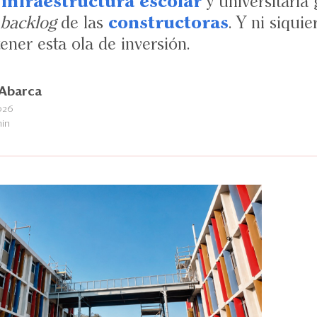
e
infraestructura escolar
y universitaria
backlog
de las
constructoras
. Y ni siqui
ener esta ola de inversión.
Abarca
026
min