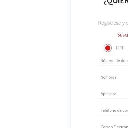
¿QUIER
Regístrese y
Susc
DNI