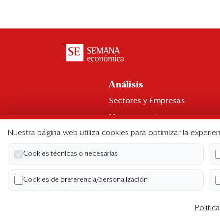
Análisis
Sectores y Empresas
Management
Nuestra página web utiliza cookies para optimizar la experien
Economía y Finanzas
Legal y Política
Cookies técnicas o necesarias
Ranking CEO
Cookies de preferencia/personalización
Blogs
Polític
Co