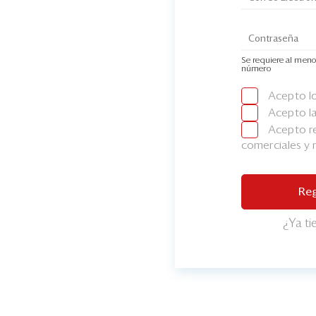
Se requiere al meno
número
Acepto l
Acepto l
Acepto re
comerciales y
Reg
¿Ya t