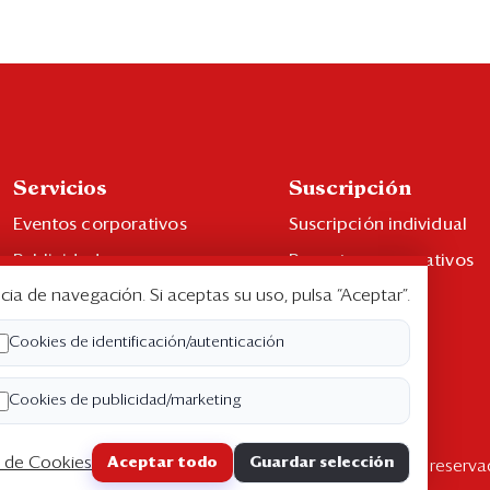
Servicios
Suscripción
Eventos corporativos
Suscripción individual
Publicidad
Paquetes corporativos
cia de navegación. Si aceptas su uso, pulsa “Aceptar”.
Contáctenos
Edición Impresa
Libro de reclamaciones
Cookies de identificación/autenticación
Cookies de publicidad/marketing
a de Cookies
Aceptar todo
Guardar selección
pyright ©2026 Semana Económica. Todos los derechos reserva