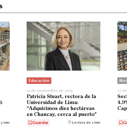
s
Educación
Not
14 de septiembre de 2025
27 d
Patricia Stuart, rectora de la
Sec
ó
Universidad de Lima:
4.9
“Adquirimos diez hectáreas
Cap
en Chancay, cerca al puerto”
Guardar
G
 3 min
Lectura de 2 min