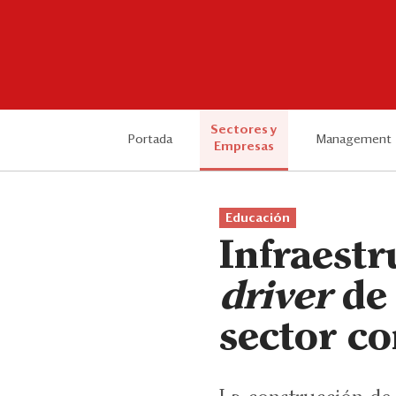
Sectores y
Portada
Management
Empresas
Educación
Infraestr
driver
de 
sector c