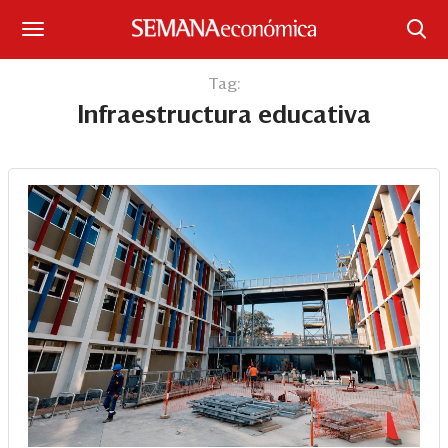
Suscríbase
Tag:
Infraestructura educativa
Iniciar sesión
Portada
¿Qué está pasando?
Sectores y Empresas
Management
Economía y Finanzas
Legal y Política