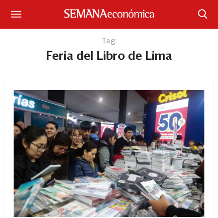
Suscríbase
Tag:
Feria del Libro de Lima
Iniciar sesión
Portada
¿Qué está pasando?
Sectores y Empresas
Management
Economía y Finanzas
Legal y Política