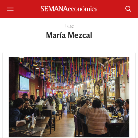
Suscríbase
Tag:
María Mezcal
Iniciar sesión
Portada
¿Qué está pasando?
Sectores y Empresas
Management
Economía y Finanzas
Legal y Política