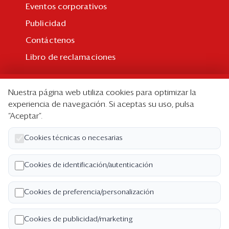
Eventos corporativos
Publicidad
Contáctenos
Libro de reclamaciones
Suscripción
Nuestra página web utiliza cookies para optimizar la
Suscripción individual
experiencia de navegación. Si aceptas su uso, pulsa
“Aceptar”.
Paquetes corporativos
Edición Impresa
Cookies técnicas o necesarias
Nosotros
Cookies de identificación/autenticación
Quiénes somos
Cookies de preferencia/personalización
Código de ética
Términos y Condiciones
Cookies de publicidad/marketing
Política de Privacidad