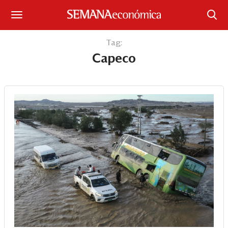
Suscríbase
Tag:
Capeco
Iniciar sesión
Portada
¿Qué está pasando?
Sectores y Empresas
Management
Economía y Finanzas
Legal y Política