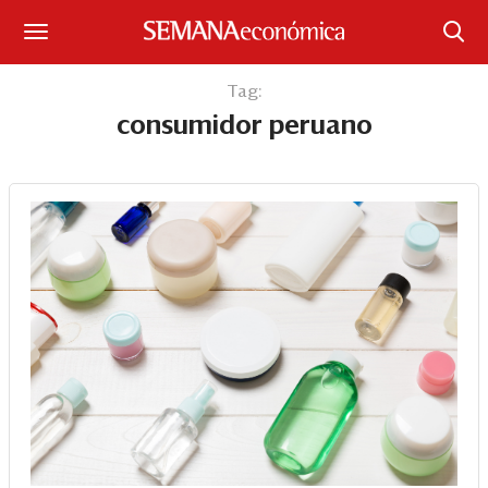
Suscríbase
Tag:
consumidor peruano
Iniciar sesión
Portada
¿Qué está pasando?
Sectores y Empresas
Management
Economía y Finanzas
Legal y Política