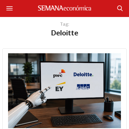
Suscríbase
Tag:
Deloitte
Iniciar sesión
Portada
¿Qué está pasando?
Sectores y Empresas
Management
Economía y Finanzas
Legal y Política